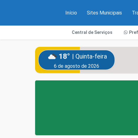
Início
Sites Municipais
Tr
Central de Serviços
Pre
18°
| Quinta-feira
6 de agosto de 2026