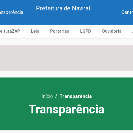
Prefeitura de Naviraí
ansparência
Centr
feituraZAP
Leis
Portarias
LGPD
Ouvidoria
Início
Transparência
Transparência