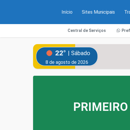
Início
Sites Municipais
Tr
Central de Serviços
Pre
22°
| Sábado
8 de agosto de 2026
PRIMEIRO