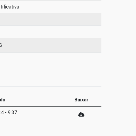
tificativa
S
ado
Baixar
4 - 9:37