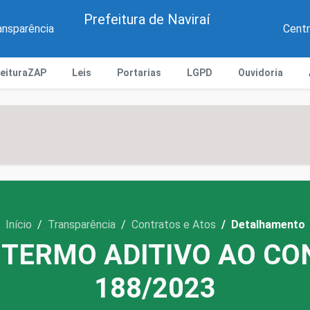
Prefeitura de Naviraí
ansparência
Centr
feituraZAP
Leis
Portarias
LGPD
Ouvidoria
Início
Transparência
Contratos e Atos
Detalhamento
 TERMO ADITIVO AO CO
188/2023