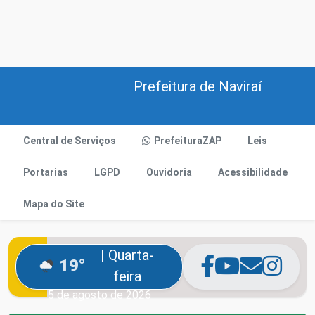
Prefeitura de Naviraí
Central de Serviços
PrefeituraZAP
Leis
Portarias
LGPD
Ouvidoria
Acessibilidade
Mapa do Site
| Quarta-
19°
feira
5 de agosto de 2026