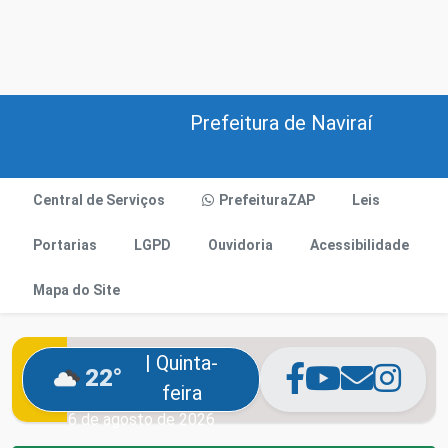
Prefeitura de Naviraí
Central de Serviços
PrefeituraZAP
Leis
Portarias
LGPD
Ouvidoria
Acessibilidade
Mapa do Site
| Quinta-
22°
feira
6 de agosto de 2026