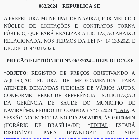
0
62
/2024
– REPUBLICA-SE
A PREFEITURA MUNICIPAL DE NAVIRAÍ, POR MEIO DO
NÚCLEO DE LICITAÇÕES E CONTRATOS TORNA
PÚBLICO, QUE FARÁ REALIZAR A LICITAÇÃO ABAIXO
RELACIONADA, NOS TERMOS DA LEI Nº. 14.133/2021 E
DECRETO N° 021/2023.
PREGÃO ELETRÔNICO Nº. 0
62
/2024
– REPUBLICA-SE
*
OBJETO
:
REGISTRO DE PREÇOS OBJETIVANDO A
AQUISIÇÃO FUTURA DE MEDICAMENTOS, PARA
ATENDER DEMANDAS JUDICIAIS DE VÁRIOS AUTOS,
CONFORME TERMO DE REFERÊNCIA. SOLICITAÇÃO
DA GERÊNCIA DE SAÚDE DO MUNICÍPIO DE
NAVIRAÍ/MS. PEDIDO DE COMPRAS Nº 51/2024
.*
DATA
: A
SESSÃO ACONTECERÁ NO DIA
25
/
02
/202
5
, ÀS 0
9
H
0
0MIN
(HORÁRIO DE BRASÍLIA/DF). *
EDITAL
: ESTARÁ
DISPONÍVEL PARA DOWNLOAD NO SITE