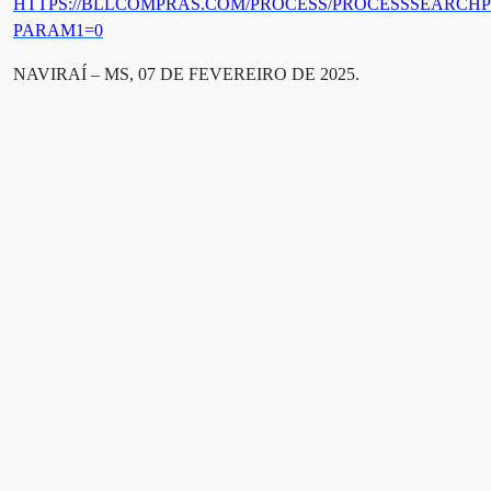
HTTPS://BLLCOMPRAS.COM/PROCESS/PROCESSSEARCHP
PARAM1=0
NAVIRAÍ – MS,
07
DE
FEVEREIRO
DE 202
5
.