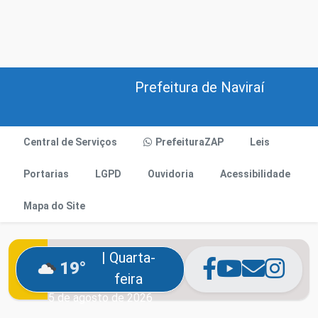
Prefeitura de Naviraí
Central de Serviços
PrefeituraZAP
Leis
Portarias
LGPD
Ouvidoria
Acessibilidade
Mapa do Site
| Quarta-
19°
feira
5 de agosto de 2026